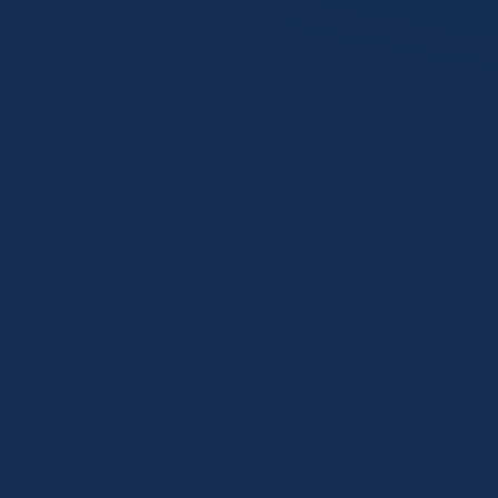
48
支
参赛球队全景追踪
核心服务体系
我们构建了全方位的数字服务生态，致力于覆盖球迷在赛事期
间的每一个接触点，提供从数据洞察到社区互动的全链路体
验。
权威赛事数据中心