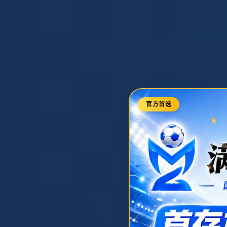
首页
新闻中心
App下载
比分与积分榜
关于我们
会员登录
官方App下载