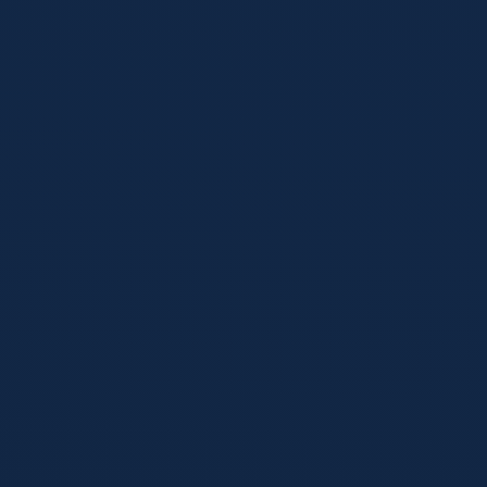
Weibo