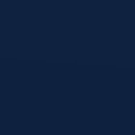
周一至周五 09:00–18:00 CST