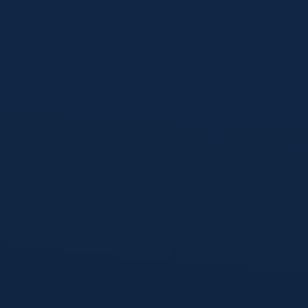
快速导航
首页
新闻中心
App下载