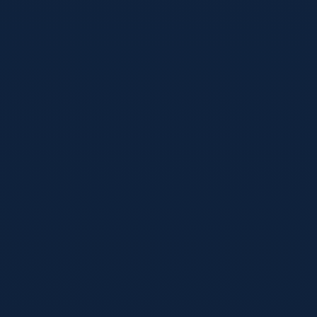
官方合作伙伴
cn-wc26group.com
hthty-official.com
zh-laligaonlinetv.com
haobo-app.com.cn
platform-vtiyu.com
© 2026 2026世界杯（北京）科技有限公司. 保留所有权利.
京ICP备20260088号-1